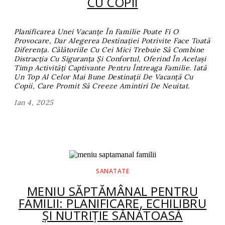
CU COPII
Planificarea Unei Vacanțe În Familie Poate Fi O
Provocare, Dar Alegerea Destinației Potrivite Face Toată
Diferența. Călătoriile Cu Cei Mici Trebuie Să Combine
Distracția Cu Siguranța Și Confortul, Oferind În Același
Timp Activități Captivante Pentru Întreaga Familie. Iată
Un Top Al Celor Mai Bune Destinații De Vacanță Cu
Copii, Care Promit Să Creeze Amintiri De Neuitat.
Ian 4, 2025
SANATATE
MENIU SĂPTĂMÂNAL PENTRU
FAMILII: PLANIFICARE, ECHILIBRU
ȘI NUTRIȚIE SĂNĂTOASĂ