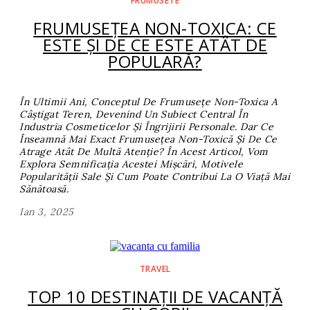
FRUMUSETE
FRUMUSEȚEA NON-TOXICA: CE
ESTE ȘI DE CE ESTE ATÂT DE
POPULARĂ?
În Ultimii Ani, Conceptul De Frumusețe Non-Toxica A
Câștigat Teren, Devenind Un Subiect Central În
Industria Cosmeticelor Și Îngrijirii Personale. Dar Ce
Înseamnă Mai Exact Frumusețea Non-Toxică Și De Ce
Atrage Atât De Multă Atenție? În Acest Articol, Vom
Explora Semnificația Acestei Mișcări, Motivele
Popularității Sale Și Cum Poate Contribui La O Viață Mai
Sănătoasă.
Ian 3, 2025
TRAVEL
TOP 10 DESTINAȚII DE VACANȚĂ