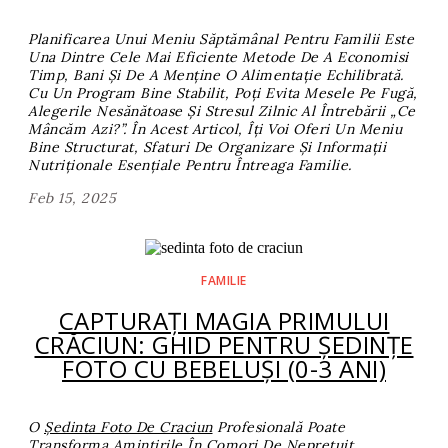
Planificarea Unui
Meniu Săptămânal Pentru Familii
Este
Una Dintre Cele Mai Eficiente Metode De A Economisi
Timp, Bani Și De A Menține O Alimentație Echilibrată.
Cu Un Program Bine Stabilit, Poți Evita Mesele Pe Fugă,
Alegerile Nesănătoase Și Stresul Zilnic Al Întrebării „Ce
Mâncăm Azi?”. În Acest Articol, Îți Voi Oferi Un Meniu
Bine Structurat, Sfaturi De Organizare Și Informații
Nutriționale Esențiale Pentru Întreaga Familie.
Feb 15, 2025
FAMILIE
CAPTURAȚI MAGIA PRIMULUI
CRĂCIUN: GHID PENTRU ȘEDINȚE
FOTO CU BEBELUȘI (0-3 ANI)
O
Ședinta Foto De Craciun
Profesională Poate
Transforma Amintirile În Comori De Neprețuit.