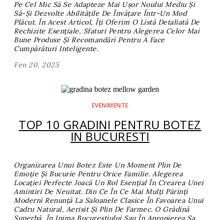
Pe Cel Mic Să Se Adapteze Mai Ușor Noului Mediu Și
Să-Și Dezvolte Abilitățile De Învățare Într-Un Mod
Plăcut. În Acest Articol, Îți Oferim O Listă Detaliată De
Rechizite Esențiale, Sfaturi Pentru Alegerea Celor Mai
Bune Produse Și Recomandări Pentru A Face
Cumpărături Inteligente.
Fen 20, 2025
EVENIMENTE
TOP 10 GRADINI PENTRU BOTEZ
IN BUCURESTI
Organizarea Unui Botez Este Un Moment Plin De
Emoție Și Bucurie Pentru Orice Familie. Alegerea
Locației Perfecte Joacă Un Rol Esențial În Crearea Unei
Amintiri De Neuitat. Din Ce În Ce Mai Mulți Părinți
Moderni Renunță La Saloanele Clasice În Favoarea Unui
Cadru Natural, Aerisit Și Plin De Farmec. O Grădină
Superbă, În Inima Bucureștiului Sau În Apropierea Sa,