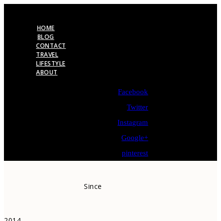
HOME
BLOG
CONTACT
TRAVEL
LIFESTYLE
ABOUT
Facebook
Twitter
Instagram
Google+
pinterest
Since
2014