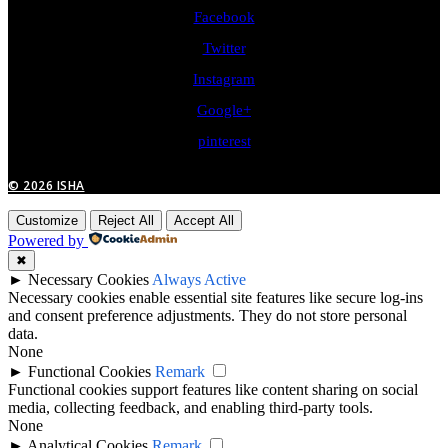
Facebook
Twitter
Instagram
Google+
pinterest
© 2026 ISHA
Customize
Reject All
Accept All
Powered by
✖
►
Necessary Cookies
Always Active
Necessary cookies enable essential site features like secure log-ins
and consent preference adjustments. They do not store personal
data.
None
►
Functional Cookies
Remark
Functional cookies support features like content sharing on social
media, collecting feedback, and enabling third-party tools.
None
►
Analytical Cookies
Remark