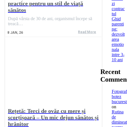
practice pentru un stil de viață
zi
contrac
sănătos
tul
După vârsta de 30 de ani, organismul începe să
Ghid
treacă…
parenti
ng:
Read More
8
JAN, 26
dezvolt
area
emotio
nala
intre 3-
10 ani
Recent
Commen
Fotograf
botez
bucurest
on
Rețetă: Terci de ovăz cu mere și
Rutina
scorțișoară – Un mic dejun sănătos și
de
dimineat
hrănitor