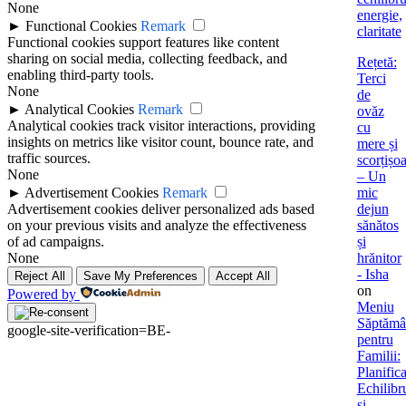
None
energie,
►
Functional Cookies
Remark
claritate
Functional cookies support features like content
sharing on social media, collecting feedback, and
Rețetă:
enabling third-party tools.
Terci
None
de
►
Analytical Cookies
Remark
ovăz
Analytical cookies track visitor interactions, providing
cu
insights on metrics like visitor count, bounce rate, and
mere și
traffic sources.
scorțișo
None
– Un
►
Advertisement Cookies
Remark
mic
Advertisement cookies deliver personalized ads based
dejun
on your previous visits and analyze the effectiveness
sănătos
of ad campaigns.
și
None
hrănitor
- Isha
Reject All
Save My Preferences
Accept All
on
Powered by
Meniu
Săptămâ
google-site-verification=BE-
pentru
Familii:
Planifica
Echilibr
și