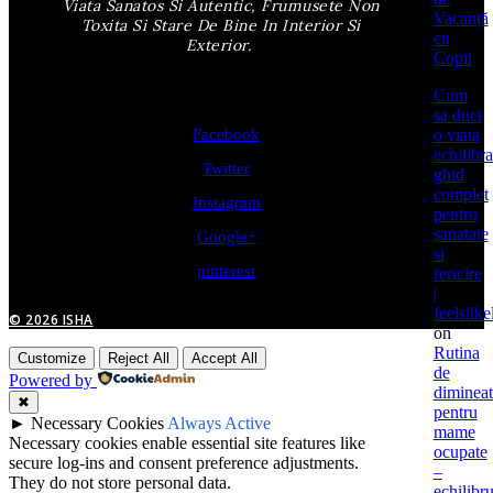
Viata Sanatos Si Autentic, Frumusete Non
Vacanță
Toxita Si Stare De Bine In Interior Si
cu
Exterior.
Copii
Cum
sa duci
Facebook
o viata
echilibra
Twitter
ghid
complet
Instagram
pentru
sanatate
Google+
si
pinterest
fericire
|
feelslike
© 2026 ISHA
on
Rutina
Customize
Reject All
Accept All
de
Powered by
dimineat
✖
pentru
►
Necessary Cookies
Always Active
mame
Necessary cookies enable essential site features like
ocupate
secure log-ins and consent preference adjustments.
–
They do not store personal data.
echilibru