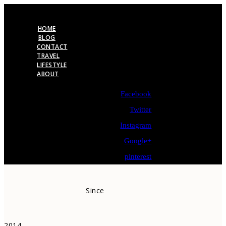
HOME
BLOG
CONTACT
TRAVEL
LIFESTYLE
ABOUT
Facebook
Twitter
Instagram
Google+
pinterest
Since
2014