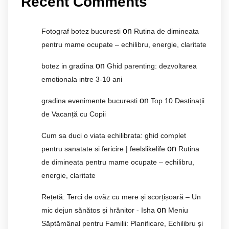
Recent Comments
on
Fotograf botez bucuresti
Rutina de dimineata
pentru mame ocupate – echilibru, energie, claritate
on
botez in gradina
Ghid parenting: dezvoltarea
emotionala intre 3-10 ani
on
gradina evenimente bucuresti
Top 10 Destinații
de Vacanță cu Copii
Cum sa duci o viata echilibrata: ghid complet
on
pentru sanatate si fericire | feelslikelife
Rutina
de dimineata pentru mame ocupate – echilibru,
energie, claritate
Rețetă: Terci de ovăz cu mere și scorțișoară – Un
on
mic dejun sănătos și hrănitor - Isha
Meniu
Săptămânal pentru Familii: Planificare, Echilibru și